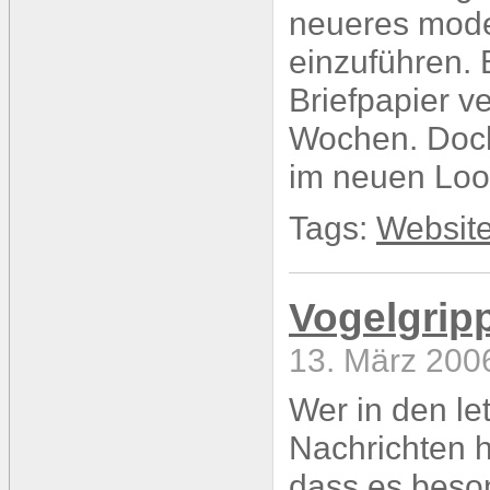
neueres mode
einzuführen.
Briefpapier v
Wochen. Doch
im neuen Loo
Tags:
Websit
Vogelgrip
13. März 200
Wer in den le
Nachrichten hö
dass es beson