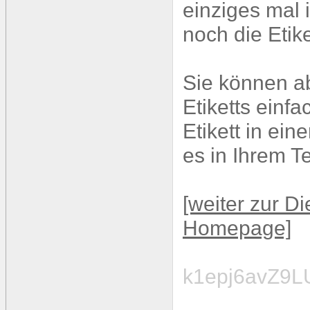
einziges mal 
noch die Etike
Sie können a
Etiketts einf
Etikett in ei
es in Ihrem T
[weiter zur Di
Homepage]
k1epj6avZ9L