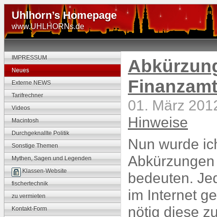
Uhlhorn’s Homepage
www.UHLHORNs.de
IMPRESSUM
Abkürzung
Neues
Finanzam
Externe NEWS
Tarifrechner
01. März 201
Videos
Hinweise
Macintosh
Durchgeknallte Politik
Nun wurde ich
Sonstige Themen
Abkürzungen 
Mythen, Sagen und Legenden
Klassen-Website
bedeuten. Je
fischertechnik
im Internet g
zu vermieten
nötig diese z
Kontakt-Form