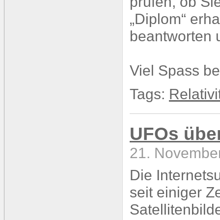
prüfen, ob Si
„Diplom“ erha
beantworten 
Viel Spass b
Tags:
Relativi
UFOs übe
21. November
Die Internets
seit einiger Z
Satellitenbild