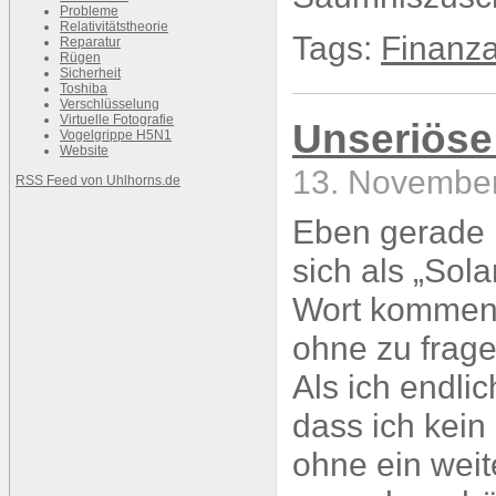
Probleme
Relativitätstheorie
Tags:
Finanz
Reparatur
Rügen
Sicherheit
Toshiba
Verschlüsselung
Virtuelle Fotografie
Unseriöse
Vogelgrippe H5N1
Website
13. Novembe
RSS Feed von Uhlhorns.de
Eben gerade r
sich als „Sola
Wort kommen 
ohne zu frage
Als ich endlic
dass ich kein
ohne ein weit