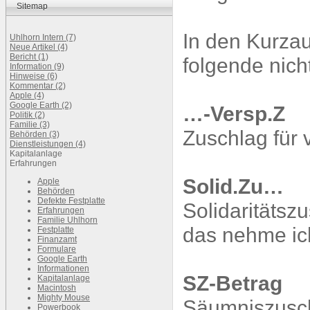
Sitemap
In den Kurza
Uhlhorn Intern (7)
Neue Artikel (4)
Bericht (1)
folgende nich
Information (9)
Hinweise (6)
Kommentar (2)
Apple (4)
Google Earth (2)
…-Versp.Z
Politik (2)
Familie (3)
Zuschlag für 
Behörden (3)
Dienstleistungen (4)
Kapitalanlage
Erfahrungen
Solid.Zu…
Apple
Behörden
Defekte Festplatte
Solidaritätszu
Erfahrungen
Familie Uhlhorn
das nehme ic
Festplatte
Finanzamt
Formulare
Google Earth
Informationen
SZ-Betrag
Kapitalanlage
Macintosh
Mighty Mouse
Säumniszusch
Powerbook